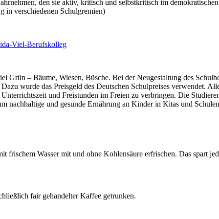
wahrnehmen, den sie aktiv, kritisch und selbstkritisch im demokratisch
ng in verschiedenen Schulgremien)
ida-Viel-Berufskolleg
 viel Grün – Bäume, Wiesen, Büsche. Bei der Neugestaltung des Schulh
 Dazu wurde das Preisgeld des Deutschen Schulpreises verwendet. Al
Unterrichtszeit und Freistunden im Freien zu verbringen. Die Studier
m nachhaltige und gesunde Ernährung an Kinder in Kitas und Schulen 
mit frischem Wasser mit und ohne Kohlensäure erfrischen. Das spart je
hließlich fair gehandelter Kaffee getrunken.