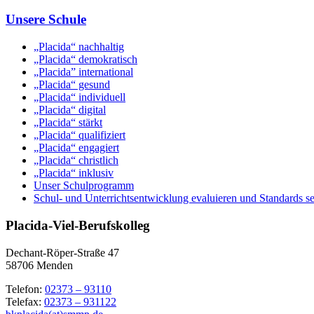
Unsere Schule
„Placida“ nachhaltig
„Placida“ demokratisch
„Placida” international
„Placida“ gesund
„Placida“ individuell
„Placida“ digital
„Placida“ stärkt
„Placida“ qualifiziert
„Placida“ engagiert
„Placida“ christlich
„Placida“ inklusiv
Unser Schulprogramm
Schul- und Unterrichtsentwicklung evaluieren und Standards s
Placida-Viel-Berufskolleg
Dechant-Röper-Straße 47
58706 Menden
Telefon:
02373 – 93110
Telefax:
02373 – 931122