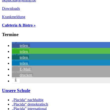
bkplacida(at)smmp.de
Downloads
Krankmeldung
Cafeteria & Bistro »
Termine
teilen
teilen
teilen
teilen
E-Mail
drucken
Unsere Schule
„Placida“ nachhaltig
„Placida“ demokratisch
„Placida” international