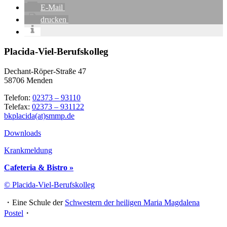
E-Mail
drucken
Placida-Viel-Berufskolleg
Dechant-Röper-Straße 47
58706 Menden
Telefon:
02373 – 93110
Telefax:
02373 – 931122
bkplacida(at)smmp.de
Downloads
Krankmeldung
Cafeteria & Bistro »
© Placida-Viel-Berufskolleg
・Eine Schule der
Schwestern der heiligen Maria Magdalena
Postel
・