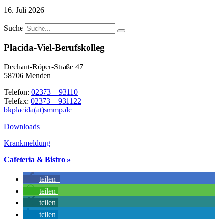
16. Juli 2026
Suche
Placida-Viel-Berufskolleg
Dechant-Röper-Straße 47
58706 Menden
Telefon:
02373 – 93110
Telefax:
02373 – 931122
bkplacida(at)smmp.de
Downloads
Krankmeldung
Cafeteria & Bistro »
teilen
teilen
teilen
teilen