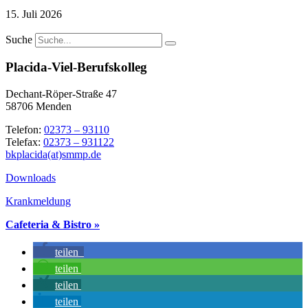
15. Juli 2026
Suche
Placida-Viel-Berufskolleg
Dechant-Röper-Straße 47
58706 Menden
Telefon:
02373 – 93110
Telefax:
02373 – 931122
bkplacida(at)smmp.de
Downloads
Krankmeldung
Cafeteria & Bistro »
teilen
teilen
teilen
teilen