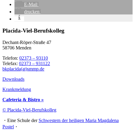
E-Mail
drucken
Placida-Viel-Berufskolleg
Dechant-Röper-Straße 47
58706 Menden
Telefon:
02373 – 93110
Telefax:
02373 – 931122
bkplacida(at)smmp.de
Downloads
Krankmeldung
Cafeteria & Bistro »
© Placida-Viel-Berufskolleg
・Eine Schule der
Schwestern der heiligen Maria Magdalena
Postel
・